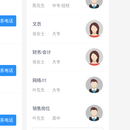
陈先生
·
中专/技校
系电话
文员
张女士
·
大专
财务/会计
张女士
·
大专
系电话
网络/IT
叶先生
·
大专
销售岗位
叶先生
·
高中
系电话