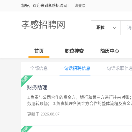
您好，欢迎来到孝感招聘网！
请登录
孝感招聘网
职位
首页
职位搜索
简历中心
全部信息
一句话招聘信息
一句话求职信
财务助理
1.负责与公司合作的资金方，银行和第三方进行往来对账；
务运转顺畅； 3.负责梳理各资金方合作的整体流程及资金
合作方及时付款，资金方及时收款。 岗位职责 （1）辅助财务部门处理日常财务任务， （2） 负责发放员工的福
更新于 2026.08.07
利待遇和月薪 （3）必须在每天结束前整理、编制并提交当天的财务交易报表 （4
作，保持帐目清晰