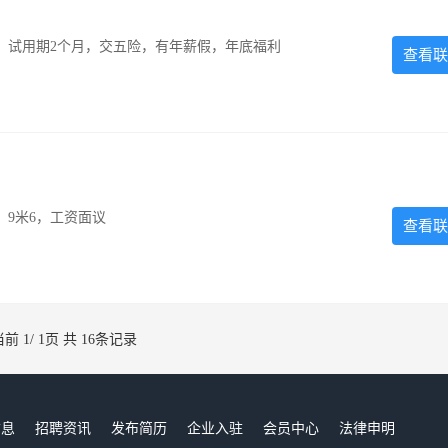
0元，试用期2个月，交五险，有年薪假，年底福利
查看联
，9米6，工资面议
查看联
当前 1/ 1页 共 16条记录
信息
招聘资讯
发布简历
企业入驻
会员中心
法律申明