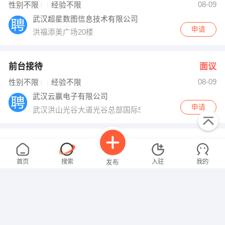
08-09
性别不限
经验不限
武汉超星数图信息技术有限公司
申请
洪福添美广场20楼
前台接待
面议
08-09
性别不限
经验不限
武汉云赢电子有限公司
申请
武汉洪山光谷大道光谷总部国际5栋
施工员
面议
08-09
性别不限
经验不限
首页
搜索
入驻
我的
发布
武汉鼎华源保温节能技术有限公司
申请
洪山区秦园中路团结名居兰苑
暖通工程设计师
面议