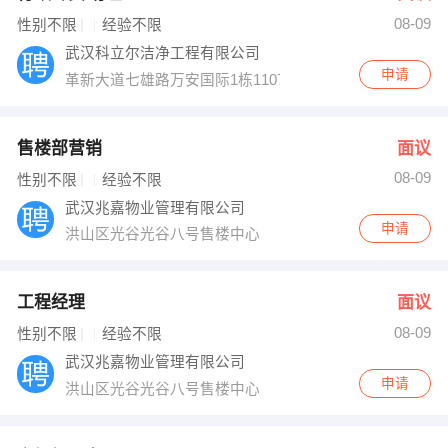
08-09
出纳
保险
性别不限
经验不限
武汉科立尔洁净工程有限公司
编辑
法律
申请
革新大道七雄路万安国际1栋1107
保洁
贸易采购
售楼部营销
面议
跟单
理财顾问
08-09
性别不限
经验不限
武汉兆嘉物业管理有限公司
其他职位
申请
洪山区光谷光谷八号售楼中心
工程经理
面议
08-09
性别不限
经验不限
武汉兆嘉物业管理有限公司
申请
洪山区光谷光谷八号售楼中心