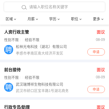
4000-5000元
本科
行政后勤
建筑装潢
确定
区域
月薪
学历
职位
更多
5000-8000元
硕士
销售岗位
教师
人资行政主管
面议
8000-12000元
博士
文员
护士
08-09
性别不限
经验不限
12000-20000元
财务会计
传单派发
松林光电科技（湖北）有限公司
申请
孝感市孝南区南大经济开发区
其他
超市零售
促销导购
网络IT
保健按摩
前台接待
面议
08-09
性别不限
经验不限
快递员
前台接待
武汉瑞博祥生物科技有限公司
申请
武汉市硚口区宝丰路1号湖北商务大楼23楼2311室
收银员
技术员/工程师
水电/机修
部门经理
行政专员∕助理
面议