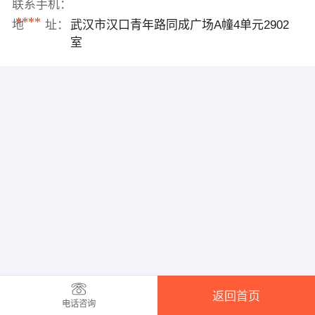
联系手机：
****
地 址：
武汉市汉口青年路同成广场A幢4单元2902
室
返回首页
电话咨询