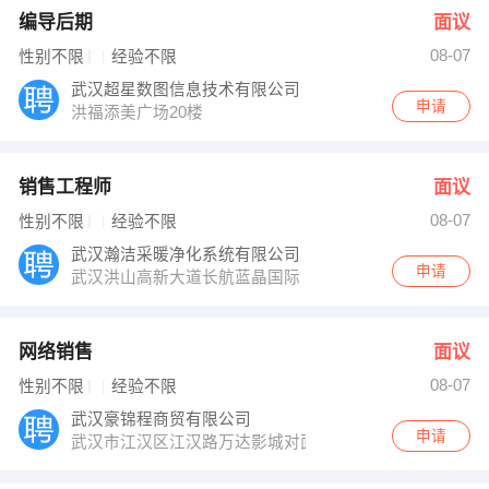
编导后期
面议
08-07
性别不限
经验不限
武汉超星数图信息技术有限公司
申请
洪福添美广场20楼
销售工程师
面议
08-07
性别不限
经验不限
武汉瀚洁采暖净化系统有限公司
申请
武汉洪山高新大道长航蓝晶国际
网络销售
面议
08-07
性别不限
经验不限
武汉豪锦程商贸有限公司
申请
武汉市江汉区江汉路万达影城对面的宝利金大厦中央荣御C1