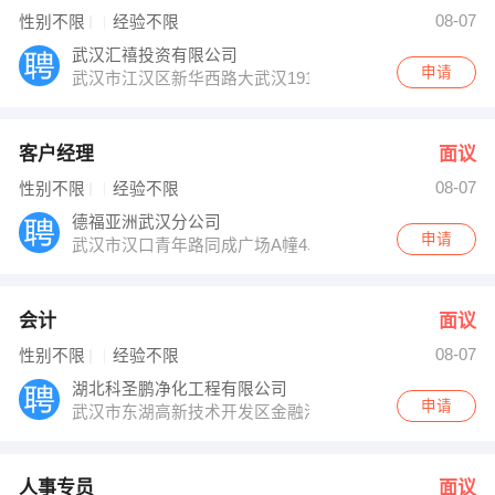
【孝感市集包网络科技有限公司】 强势入驻
08-07
性别不限
经验不限
武汉汇禧投资有限公司
申请
武汉市江汉区新华西路大武汉1911写字楼A座5F
客户经理
面议
08-07
性别不限
经验不限
德福亚洲武汉分公司
申请
武汉市汉口青年路同成广场A幢4单元2902室
会计
面议
08-07
性别不限
经验不限
湖北科圣鹏净化工程有限公司
申请
武汉市东湖高新技术开发区金融港四路18号光谷汇金中心
人事专员
面议